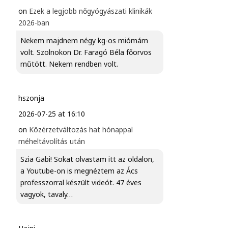
on
Ezek a legjobb nőgyógyászati klinikák
2026-ban
Nekem majdnem négy kg-os miómám
volt. Szolnokon Dr. Faragó Béla főorvos
műtött. Nekem rendben volt.
hszonja
2026-07-25 at 16:10
on
Közérzetváltozás hat hónappal
méheltávolítás után
Szia Gabi! Sokat olvastam itt az oldalon,
a Youtube-on is megnéztem az Ács
professzorral készült videót. 47 éves
vagyok, tavaly…