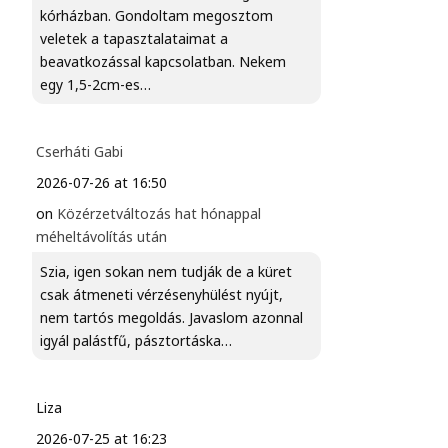
kórházban. Gondoltam megosztom
veletek a tapasztalataimat a
beavatkozással kapcsolatban. Nekem
egy 1,5-2cm-es…
Cserháti Gabi
2026-07-26 at 16:50
on
Közérzetváltozás hat hónappal
méheltávolítás után
Szia, igen sokan nem tudják de a küret
csak átmeneti vérzésenyhülést nyújt,
nem tartós megoldás. Javaslom azonnal
igyál palástfű, pásztortáska…
Liza
2026-07-25 at 16:23