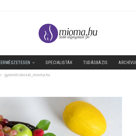
TERMÉSZETESEN
SPECIALISTÁK
TUDÁSBÁZIS
ARCHÍVU
gyümölcskosár_mioma.hu