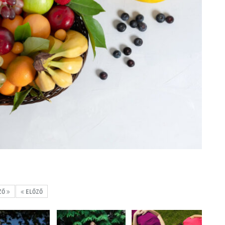
ZŐ
ELŐZŐ