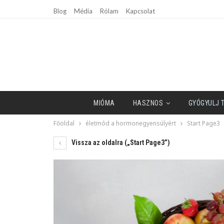
Blog
Média
Rólam
Kapcsolat
MIÓMA
HASZNOS
GYÓGYULJ 
Főoldal
életmód a hormonegyensúlyért
Start Page3
Vissza az oldalra („Start Page3”)