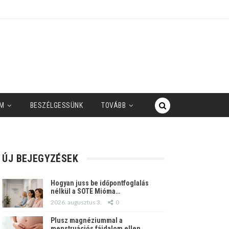
M
BESZÉLGESSÜNK
TOVÁBB
ÚJ BEJEGYZÉSEK
Hogyan juss be időpontfoglalás
nélkül a SOTE Mióma…
2026. augusztus 3.
0
Plusz magnéziummal a
menstruációs fájdalom ellen