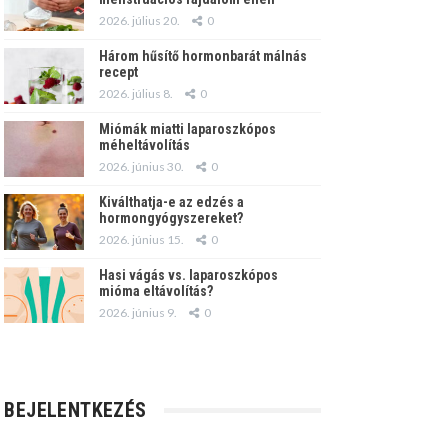
2026. július 20.
0
Három hűsítő hormonbarát málnás
recept
2026. július 8.
0
Miómák miatti laparoszkópos
méheltávolítás
2026. június 30.
0
Kiválthatja-e az edzés a
hormongyógyszereket?
2026. június 15.
0
Hasi vágás vs. laparoszkópos
mióma eltávolítás?
2026. június 9.
0
BEJELENTKEZÉS