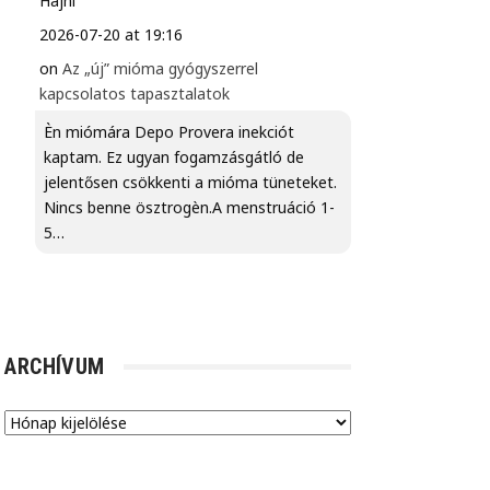
Hajni
2026-07-20 at 19:16
on
Az „új” mióma gyógyszerrel
kapcsolatos tapasztalatok
Èn miómára Depo Provera inekciót
kaptam. Ez ugyan fogamzásgátló de
jelentősen csökkenti a mióma tüneteket.
Nincs benne ösztrogèn.A menstruáció 1-
5…
ARCHÍVUM
Archívum