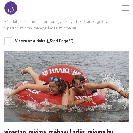
Főoldal
életmód a hormonegyensúlyért
Start Page3
víparton_mióma_méhgyulladás_mioma.hu
Vissza az oldalra („Start Page3”)
víparton_mióma_méhgyulladás_mioma.hu