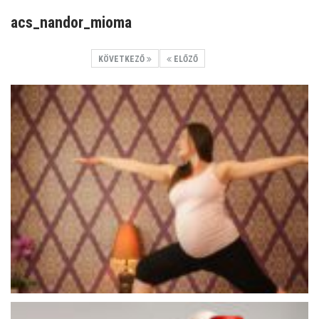
acs_nandor_mioma
KÖVETKEZŐ
ELŐZŐ