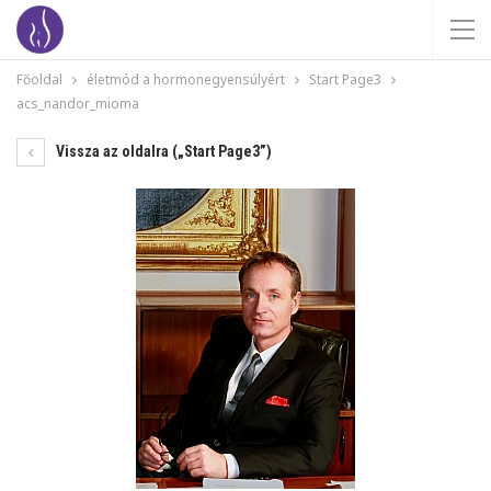
Főoldal
életmód a hormonegyensúlyért
Start Page3
acs_nandor_mioma
Vissza az oldalra („Start Page3”)