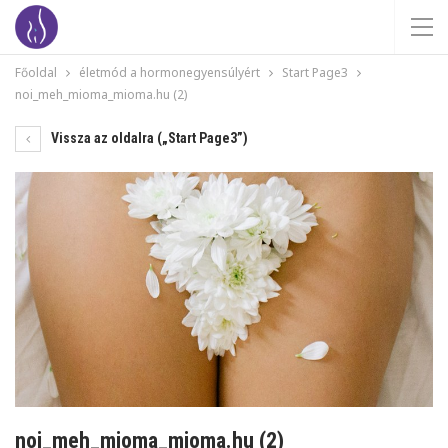
Főoldal
életmód a hormonegyensúlyért
Start Page3
noi_meh_mioma_mioma.hu (2)
Vissza az oldalra („Start Page3”)
noi_meh_mioma_mioma.hu (2)