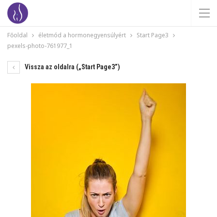
Főoldal
életmód a hormonegyensúlyért
Start Page3
pexels-photo-761977_1
Vissza az oldalra („Start Page3”)