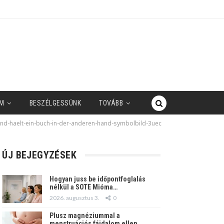
M
BESZÉLGESSÜNK
TOVÁBB
und-haelt-ein-buch-in-der-anderen-hand-symbolbild-3uec
ÚJ BEJEGYZÉSEK
Hogyan juss be időpontfoglalás
nélkül a SOTE Mióma…
2026. augusztus 3.
0
Plusz magnéziummal a
menstruációs fájdalom ellen