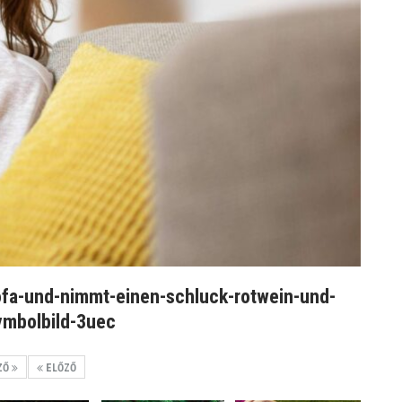
ofa-und-nimmt-einen-schluck-rotwein-und-
ymbolbild-3uec
ZŐ
ELŐZŐ