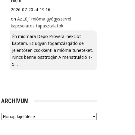
Hajni
2026-07-20 at 19:16
on
Az „új” mióma gyógyszerrel
kapcsolatos tapasztalatok
Èn miómára Depo Provera inekciót
kaptam. Ez ugyan fogamzásgátló de
jelentősen csökkenti a mióma tüneteket.
Nincs benne ösztrogèn.A menstruáció 1-
5…
ARCHÍVUM
Archívum