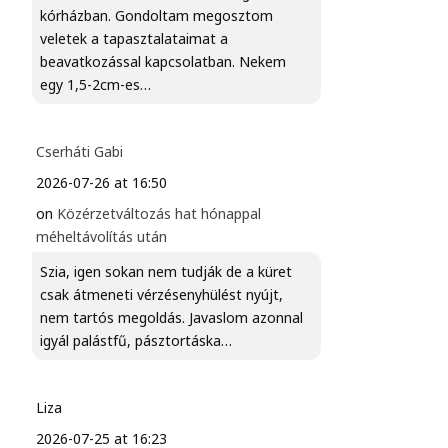
kórházban. Gondoltam megosztom
veletek a tapasztalataimat a
beavatkozással kapcsolatban. Nekem
egy 1,5-2cm-es…
Cserháti Gabi
2026-07-26 at 16:50
on
Közérzetváltozás hat hónappal
méheltávolítás után
Szia, igen sokan nem tudják de a küret
csak átmeneti vérzésenyhülést nyújt,
nem tartós megoldás. Javaslom azonnal
igyál palástfű, pásztortáska…
Liza
2026-07-25 at 16:23