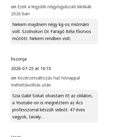
on
Ezek a legjobb nőgyógyászati klinikák
2026-ban
Nekem majdnem négy kg-os miómám
volt. Szolnokon Dr. Faragó Béla főorvos
műtött. Nekem rendben volt.
hszonja
2026-07-25 at 16:10
on
Közérzetváltozás hat hónappal
méheltávolítás után
Szia Gabi! Sokat olvastam itt az oldalon,
a Youtube-on is megnéztem az Ács
professzorral készült videót. 47 éves
vagyok, tavaly…