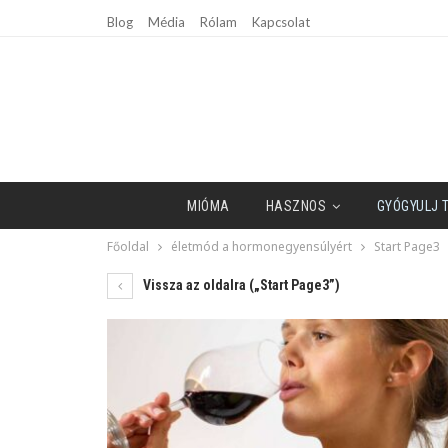
Blog
Média
Rólam
Kapcsolat
MIÓMA
HASZNOS
GYÓGYULJ 
Főoldal
életmód a hormonegyensúlyért
Start Page3
Vissza az oldalra („Start Page3”)