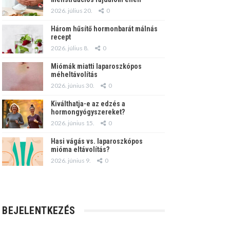
2026. július 20.
0
Három hűsítő hormonbarát málnás
recept
2026. július 8.
0
Miómák miatti laparoszkópos
méheltávolítás
2026. június 30.
0
Kiválthatja-e az edzés a
hormongyógyszereket?
2026. június 15.
0
Hasi vágás vs. laparoszkópos
mióma eltávolítás?
2026. június 9.
0
BEJELENTKEZÉS