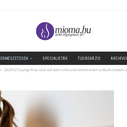
TERMÉSZETESEN
SPECIALISTÁK
TUDÁSBÁZIS
ARCHÍVU
26241613-junge-frau-sitzt-auf-dem-sofa-und-nimmt-einen-schluck-rotwein-