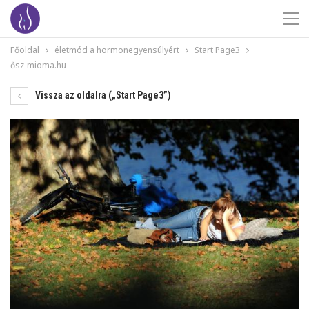
Főoldal
életmód a hormonegyensúlyért
Start Page3
ősz-mioma.hu
Vissza az oldalra („Start Page3”)