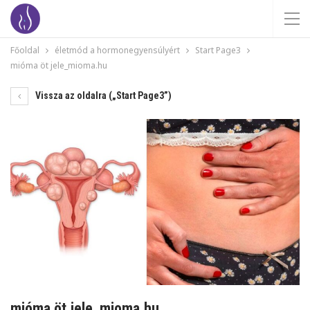
Főoldal
életmód a hormonegyensúlyért
Start Page3
mióma öt jele_mioma.hu
Vissza az oldalra („Start Page3”)
mióma öt jele_mioma.hu