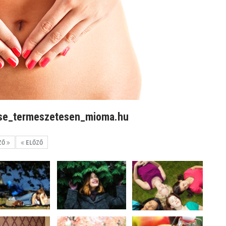
se_termeszetesen_mioma.hu
ZŐ
ELŐZŐ