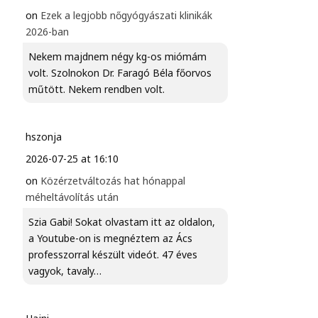
on
Ezek a legjobb nőgyógyászati klinikák
2026-ban
Nekem majdnem négy kg-os miómám
volt. Szolnokon Dr. Faragó Béla főorvos
műtött. Nekem rendben volt.
hszonja
2026-07-25 at 16:10
on
Közérzetváltozás hat hónappal
méheltávolítás után
Szia Gabi! Sokat olvastam itt az oldalon,
a Youtube-on is megnéztem az Ács
professzorral készült videót. 47 éves
vagyok, tavaly…