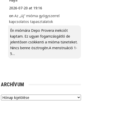
Hajni
2026-07-20 at 19:16
on
Az „új” mióma gyógyszerrel
kapcsolatos tapasztalatok
Èn miómára Depo Provera inekciót
kaptam. Ez ugyan fogamzásgátló de
jelentősen csökkenti a mióma tüneteket.
Nincs benne ösztrogèn.A menstruáció 1-
5…
ARCHÍVUM
Archívum