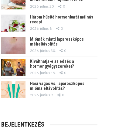
2026. július 20.
0
Három hűsítő hormonbarát málnás
recept
2026. július 8.
0
Miómák miatti laparoszkópos
méheltávolítás
2026. június 30.
0
Kiválthatja-e az edzés a
hormongyógyszereket?
2026. június 15.
0
Hasi vágás vs. laparoszkópos
mióma eltávolítás?
2026. június 9.
0
BEJELENTKEZÉS