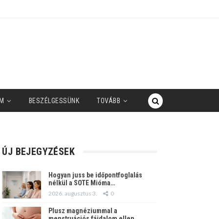
M
BESZÉLGESSÜNK
TOVÁBB
ÚJ BEJEGYZÉSEK
Hogyan juss be időpontfoglalás
nélkül a SOTE Mióma…
2026. augusztus 3.
0
Plusz magnéziummal a
menstruációs fájdalom ellen