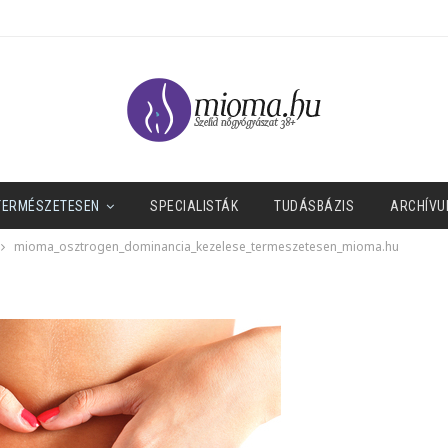
TERMÉSZETESEN
SPECIALISTÁK
TUDÁSBÁZIS
ARCHÍVU
mioma_osztrogen_dominancia_kezelese_termeszetesen_mioma.hu