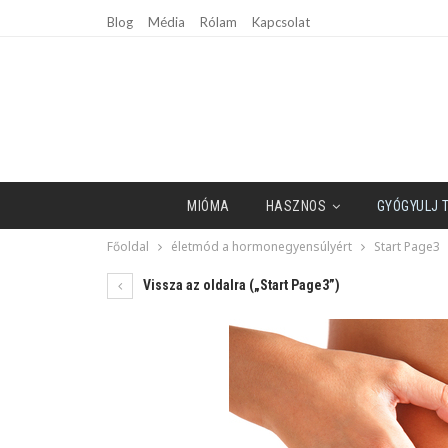
Blog
Média
Rólam
Kapcsolat
MIÓMA
HASZNOS
GYÓGYULJ 
Főoldal
életmód a hormonegyensúlyért
Start Page3
Vissza az oldalra („Start Page3”)