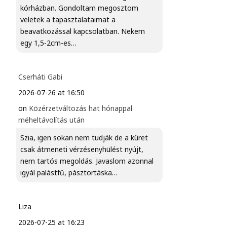
kórházban. Gondoltam megosztom
veletek a tapasztalataimat a
beavatkozással kapcsolatban. Nekem
egy 1,5-2cm-es…
Cserháti Gabi
2026-07-26 at 16:50
on
Közérzetváltozás hat hónappal
méheltávolítás után
Szia, igen sokan nem tudják de a küret
csak átmeneti vérzésenyhülést nyújt,
nem tartós megoldás. Javaslom azonnal
igyál palástfű, pásztortáska…
Liza
2026-07-25 at 16:23