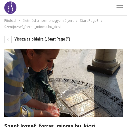
Főoldal
életmód a hormonegyensúlyért
Start Page3
SzentJozsef_forras_mioma.hu_kicsi
Vissza az oldalra („Start Page3”)
SzentJozsef_forras_mioma.hu_kicsi