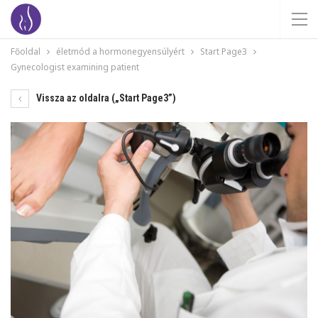
Főoldal
életmód a hormonegyensúlyért
Start Page3
Gynecologist examining patient
Vissza az oldalra („Start Page3”)