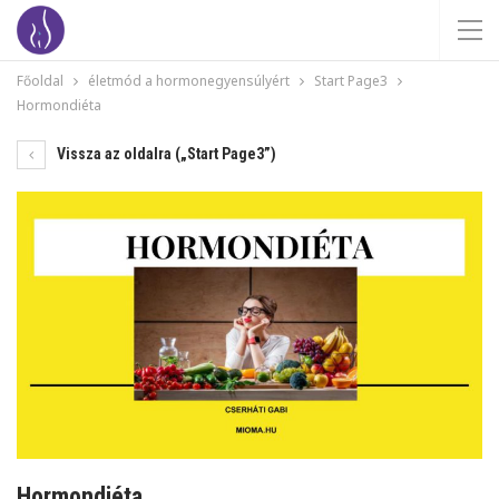
Főoldal
életmód a hormonegyensúlyért
Start Page3
Hormondiéta
Vissza az oldalra („Start Page3”)
Hormondiéta