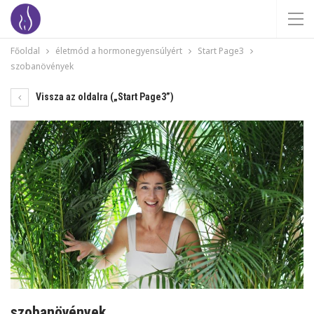
Főoldal
életmód a hormonegyensúlyért
Start Page3
szobanövények
Vissza az oldalra („Start Page3”)
szobanövények