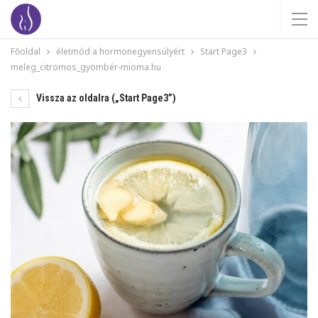
Főoldal
életmód a hormonegyensúlyért
Start Page3
meleg_citromos_gyömbér-mioma.hu
Vissza az oldalra („Start Page3”)