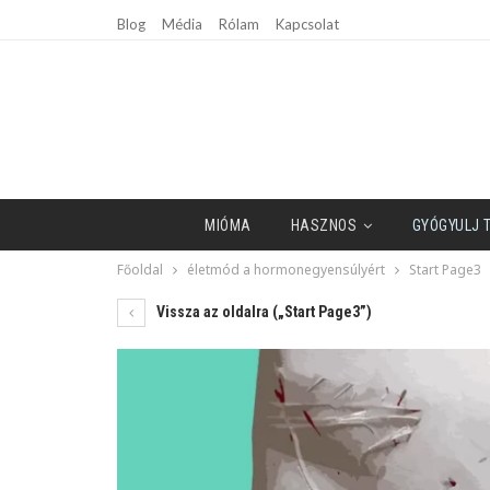
Blog
Média
Rólam
Kapcsolat
MIÓMA
HASZNOS
GYÓGYULJ 
Főoldal
életmód a hormonegyensúlyért
Start Page3
Vissza az oldalra („Start Page3”)