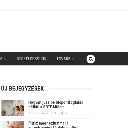
M
BESZÉLGESSÜNK
TOVÁBB
ÚJ BEJEGYZÉSEK
Hogyan juss be időpontfoglalás
nélkül a SOTE Mióma…
2026. augusztus 3.
0
Plusz magnéziummal a
menstruációs fájdalom ellen