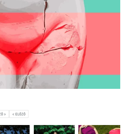
ZŐ
ELŐZŐ