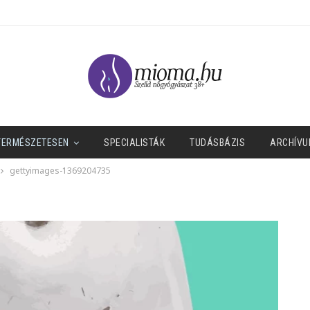
TERMÉSZETESEN
SPECIALISTÁK
TUDÁSBÁZIS
ARCHÍVU
gettyimages-1369204735