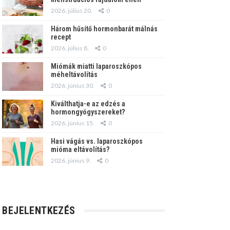
2026. július 20.
0
Három hűsítő hormonbarát málnás
recept
2026. július 8.
0
Miómák miatti laparoszkópos
méheltávolítás
2026. június 30.
0
Kiválthatja-e az edzés a
hormongyógyszereket?
2026. június 15.
0
Hasi vágás vs. laparoszkópos
mióma eltávolítás?
2026. június 9.
0
BEJELENTKEZÉS