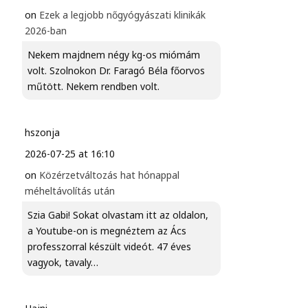
on
Ezek a legjobb nőgyógyászati klinikák
2026-ban
Nekem majdnem négy kg-os miómám
volt. Szolnokon Dr. Faragó Béla főorvos
műtött. Nekem rendben volt.
hszonja
2026-07-25 at 16:10
on
Közérzetváltozás hat hónappal
méheltávolítás után
Szia Gabi! Sokat olvastam itt az oldalon,
a Youtube-on is megnéztem az Ács
professzorral készült videót. 47 éves
vagyok, tavaly…