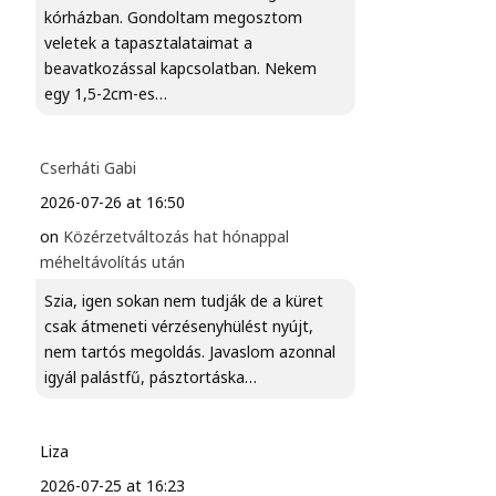
kórházban. Gondoltam megosztom
veletek a tapasztalataimat a
beavatkozással kapcsolatban. Nekem
egy 1,5-2cm-es…
Cserháti Gabi
2026-07-26 at 16:50
on
Közérzetváltozás hat hónappal
méheltávolítás után
Szia, igen sokan nem tudják de a küret
csak átmeneti vérzésenyhülést nyújt,
nem tartós megoldás. Javaslom azonnal
igyál palástfű, pásztortáska…
Liza
2026-07-25 at 16:23