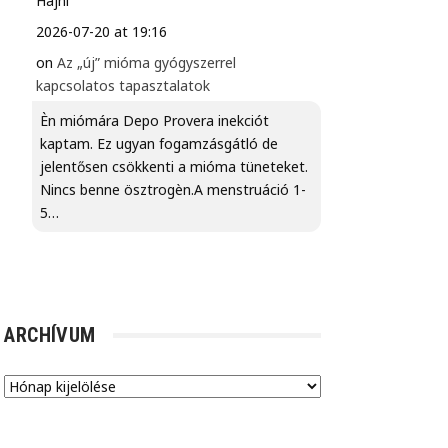
Hajni
2026-07-20 at 19:16
on
Az „új” mióma gyógyszerrel
kapcsolatos tapasztalatok
Èn miómára Depo Provera inekciót
kaptam. Ez ugyan fogamzásgátló de
jelentősen csökkenti a mióma tüneteket.
Nincs benne ösztrogèn.A menstruáció 1-
5…
ARCHÍVUM
Archívum