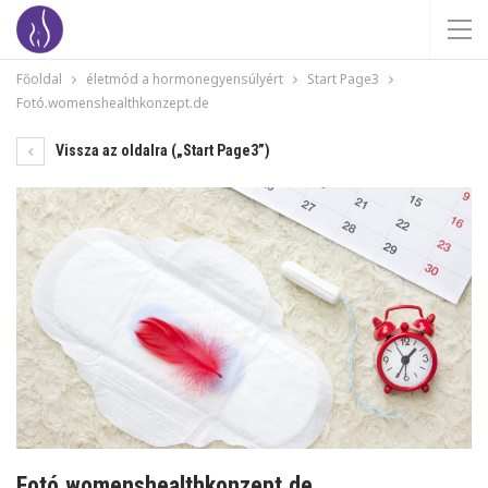
Főoldal
életmód a hormonegyensúlyért
Start Page3
Fotó.womenshealthkonzept.de
Vissza az oldalra („Start Page3”)
Fotó.womenshealthkonzept.de