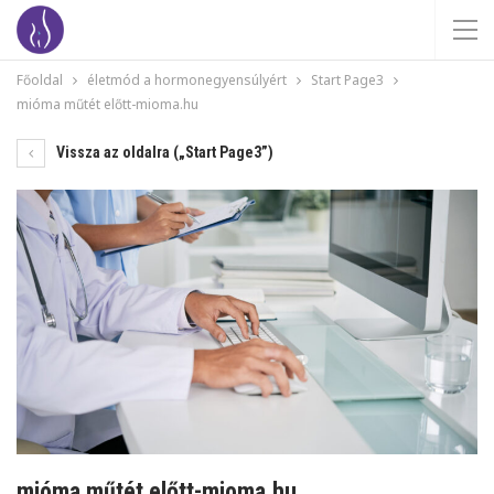
Főoldal
életmód a hormonegyensúlyért
Start Page3
mióma műtét előtt-mioma.hu
Vissza az oldalra („Start Page3”)
mióma műtét előtt-mioma.hu